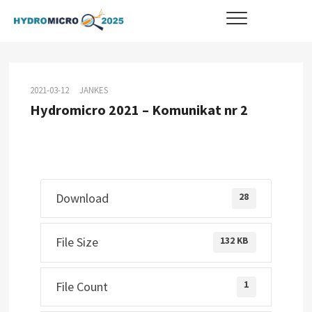
Skip
HYDROMICRO 2025
STRONA KONFERENCJI
to
content
2021-03-12
JANKES
Hydromicro 2021 – Komunikat nr 2
Download
28
File Size
132 KB
File Count
1