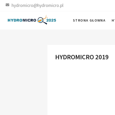
Skip
hydromicro@hydromicro.pl
to
content
HYDROMICRO
STRONA GŁOWNA
H
STRONA KONFERENCJI
HYDROMICRO 2019