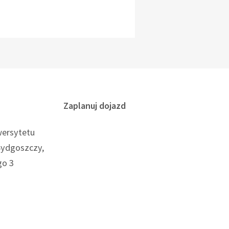
Zaplanuj dojazd
wersytetu
Bydgoszczy,
go 3