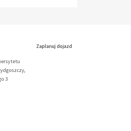
Zaplanuj dojazd
wersytetu
Bydgoszczy,
go 3